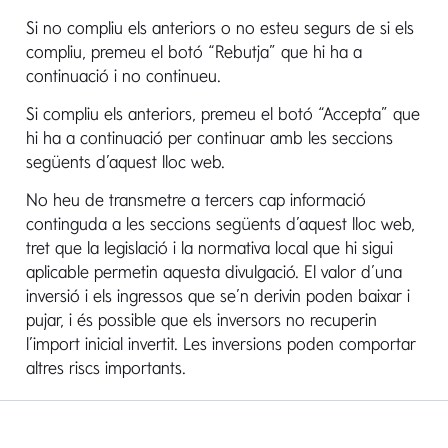
Si no compliu els anteriors o no esteu segurs de si els
compliu, premeu el botó “Rebutja” que hi ha a
continuació i no continueu.
La gamma de fons GAMAX ofereix una selecció
d’oportunitats d’inversió adaptades per assolir diversos
Si compliu els anteriors, premeu el botó “Accepta” que
objectius financers, tant en renda variable com en bons.
hi ha a continuació per continuar amb les seccions
següents d’aquest lloc web.
Hi ha opcions per a tots els inversors, tant si voleu invertir
en renda variable dinàmica als mercats asiàtics com si
No heu de transmetre a tercers cap informació
voleu dirigir-vos a la generació més jove i centrar-vos en
continguda a les seccions següents d’aquest lloc web,
empreses que es beneficien de les tendències de
tret que la legislació i la normativa local que hi sigui
creixement demogràfic global.
aplicable permetin aquesta divulgació. El valor d’una
inversió i els ingressos que se’n derivin poden baixar i
Per a aquells que busquen estabilitat i ingressos, el fons
pujar, i és possible que els inversors no recuperin
GAMAX Maxi-Bond inverteix principalment en bons
l’import inicial invertit. Les inversions poden comportar
governamentals italians, i proporciona un creixement del
altres riscs importants.
capital a curt i mitjà termini. Els fons GAMAX tenen una
estructura organitzativa sòlida i gestores de cartera
experimentades i garanteixen que les vostres inversions es
gestionen amb experiència i atenció.