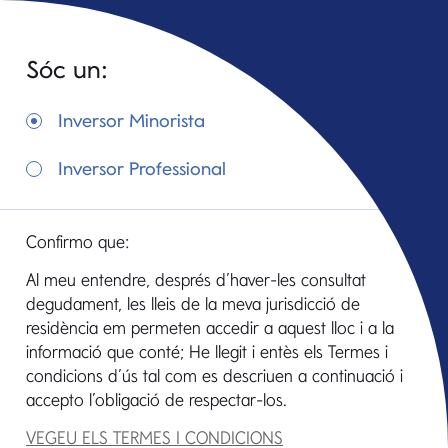
Sóc un:
Inversor Minorista
Inversor Professional
GAMAX FUNDS FCP
Confirmo que:
Al meu entendre, després d’haver-les consultat
degudament, les lleis de la meva jurisdicció de
residència em permeten accedir a aquest lloc i a la
informació que conté; He llegit i entès els Termes i
condicions d’ús tal com es descriuen a continuació i
Descripción general
Rendiment Passat
accepto l’obligació de respectar-los.
VEGEU ELS TERMES I CONDICIONS